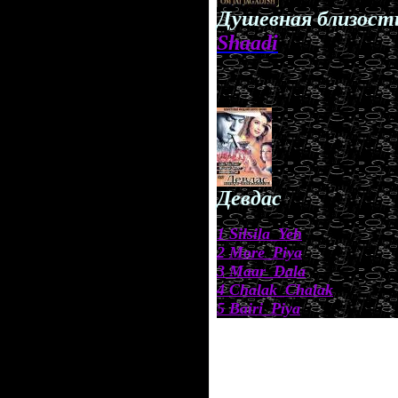
Душевная близост
Shaadi
.
Девдас
1 Silsila_Yeh
2 More_Piya
3 Maar_Dala
4 Chalak_Chalak
5 Bairi_Piya