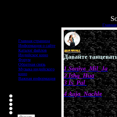
Пятница
Приветс
So
Главная
Меню сайта
Главная страница
Информация о сайте
Каталог файлов
Индийское кино
Давайте танцеват
Форум
Обратная связь
1 Soniye_Mil_Ja
Музыка индийского
кино
2 Ishq_Hua
Важная информация
3 Is_Pal
Наш опрос
Оцените мой сайт
4 Aaja_Nachle
Отлично
Хорошо
.
Неплохо
Плохо
Ужасно