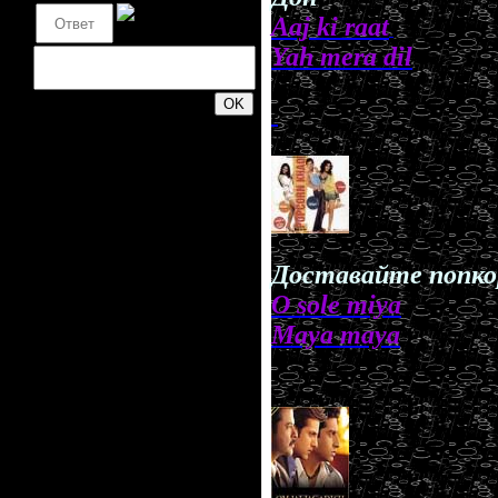
Aaj ki raat
Yah mera dil
200
.
Доставайте попко
O sole miya
Maya maya
.