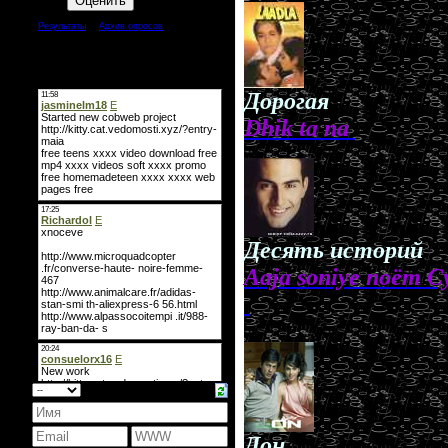
[
·
]
Результаты
Архив опросов
Всего ответов:
44
Мини-чат
Дорогая
Dhik ta na
Десять историй
Aaja soniye поёт 
.
Дон