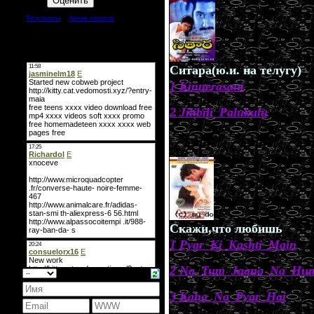
[
·
]
Результаты
Архив опросов
Всего ответов:
44
Мини-чат
Ситара(ю.и. на телугу)
1 Kinnerasani
2 Jilibili_Palukulu
.
Скажи,что любишь
1 Pyar_Ki_Kashti_Main
2 Na_Tum_Jaano_Na_Hu
3 Kaho_Na_Pyar_Hai