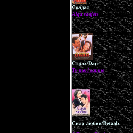
Солдат
Aiga saajen
.
Страх/Darr
Ty meri samne
.
Сила любви/Betaab