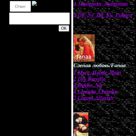
4 Jaaneman_Jaaneman
5 Dil_Ne_Dil_Ko_Pukara
.
200
Слепая любовь/Fanaa
1 Mere_Haath_Mein
2 Des Rangila
3 Dekho_Na
4 Chanda_Chamke
5 Chand_Sifarish
.