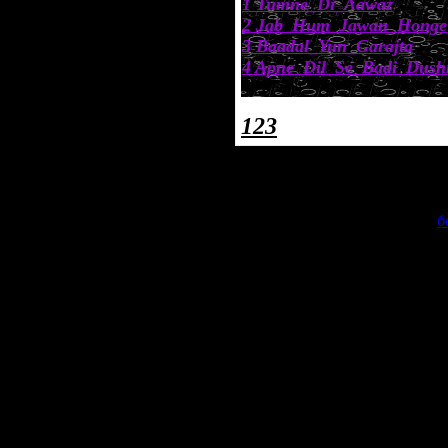
1 Tumne_Di_Aawaz
2 Jab_Hum_Jawan_Honge
3 Baadal_Yun_Garajta
4 Apne_Dil_Se_Badi_Dush
New Cell
1
2
3
Copyr
Сделать
б