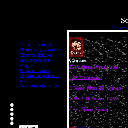
Пятница
Приветс
So
Главная
Меню сайта
Главная страница
Информация о сайте
Каталог файлов
Сангам
Индийское кино
Форум
1Yeh Mera Prem Patra
Обратная связь
Музыка индийского
2 O_Mehbooba
кино
Важная информация
3 Mere_Man_Ki_Ganga
Наш опрос
4 Dost_Dost_Na_Raha
Оцените мой сайт
Отлично
5 Ae_Mere_Sanam
Хорошо
Неплохо
Плохо
.
Ужасно